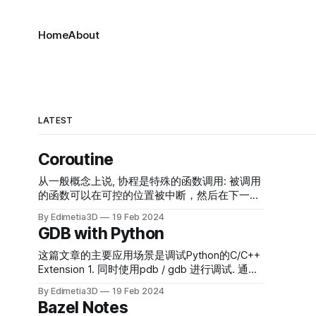
Home
About
LATEST
Coroutine
从一般概念上说, 协程是特殊的函数调用: 被调用
的函数可以在可控的位置被中断，然后在下一次
调用时，继续从上次中断的位置继续执行。 本文
By Edimetia3D
19 Feb 2024
主要通过Python的协程来介绍协程, 这是我唯一
GDB with Python
熟悉的一种协程实现. Classic Coroutine 下面的
python代码很好的说明了协程的核心功能 def
这篇文章的主要应用场景是调试Python的C/C++
co_routine(): recv0 = yield 996 # hangs here
Extension 1. 同时使用pdb / gdb 进行调试. 通俗
after first coro.send assert recv0 == "Second"
点说, 既可以break在 .py 文件中,也可以break在
By Edimetia3D
19 Feb 2024
yield 711 # hangs here after second coro.send
.cc 文件中 2. 在gdb中不但可以获得常规的调试
Bazel Notes
return def main(): coro = co_routine() # Create
信息, 还可以获得python VM 的调试信息, 例如获