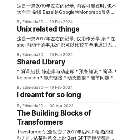
a new coroutine object value =
得python的调用栈, 访问Python局部变量等. 这将
这是一篇2019年左右的记录, 内容可能过时, 也不
coro.send(None)
会在调试exception时(如Segmentfalut)非常有
太全面 杂谈 Bazel是Google为Monorepo服务而
用, 这种场景下, 定位 Python VM 正运行到哪一
开发的构建工具. 首先是巨大,当问题的规模变大,
By Edimetia3D
19 Feb 2024
行代码往往可以提供一些直观的重要信息. 第一
事情总是会变得更复杂. 而Google面对的"巨大
Unix related things
步: 编译源码以获得一些辅助数据. 我们并不真的
Monorepo",应该是世间罕有的. 然后是
需要使用从源码编译的Python, 但是一些调试相
Monorepo,这极大的影响了代码的组织风格.例
这是一篇2017年左右的记录, 仅用作分享 杂 * 在
关的辅助文件需要从源码中获得, 包括 python-
如,你要写一个操作系统内核ProjectOS,还要写一
shell内能干的事,我们都可以比较简单地通过系统
gdb.py及debug symbol等. 在
个游戏ProjectGame.在传统的开发习惯中,这两
调用实现. * `称为反引号,^称为脱字符,常用来表
https://www.python.org/ftp/python/ 或
By Edimetia3D
19 Feb 2024
个项目会组织到两个不同的Repo里,PorjectOS和
示CTRL * windows的系统调用是不开放
Shared Library
https://github.com/python/cpython
ProjectGame之间无法直接相互引用,例如,你在
的,windows下只能直接使用windows.h里的
ProjectOS里写了一个高级的数据结构,想要在
windows API. * /dev目录下的设备是供用于程序
* 编译,链接,静态库与动态库 * 预备知识 * 编译: *
Game里也使用,要么直接复制粘贴,要么是创建一
直接使用的,主要由block,char,pipe,socket类型 *
Relocation * 静态链接 * 动态链接 * 细节问题 *
个新的CommonRepo,把可公用的代码都放在
并不是所有设备都能映射为这种形式 *
动态链接器如何确定可执行文件的所有依赖? *
Common里,然后两个项目各自引入Common作
By Edimetia3D
19 Feb 2024
/sys/device/目录称为sysfs,他下面存放了所有设
文件定位的规则 * 动态relocation细节 * dlopen *
I dreamt for so long
为依赖. 使用MonoRepo则不存在这个问
备的信息.(不能直接从/dev获得任何设备信息) *
fPIC * 控制DSO的dynsym符号导出 * Versioning
题,Game可以直接依赖OS内的组件,按照Bazel的
udevadm info --query=all --
(Version script) * Interpose * Good Practice 正
语法描述,就是在Game中可以直接使用
By Edimetia3D
08 Apr 2023
name="/dev/sda1"可以用于查询/dev下某个设
确而高效的使用动态库是一个很复杂的话题,这需
The Building Blocks of
@ProjectOS//path/to/package:AdvancedStruct.
备对应的sysfs路径 权限系统 * 权限系统由两部
要开发者编译和链接有相当深入的理解. 本文主
当然,你仍然可以选择重构一
分组成 * 文件属性:用于标注文件owner,所属组,
Transformers
要关注"正确使用",这已经足够复杂. 这里主要是
以及权限的设定(默认只有owner和root可以修改
描述linux/gnu体系下编译器/链接器的行为(可能
Transformer完全改变了2017年后NLP领域的模
权限设置) *
不适合其他系统,甚至不适合老版本的linux工具
型方向, 从某种意义上说,Bert,GPT等模型都是