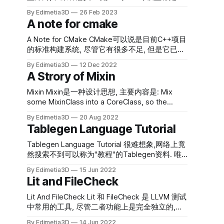
链), 这些行为的设计一般都有历史因素及兼容性
Transformer模型的变体, 虽然模型结构有各种改
的考量,所以某些部分可能看起来不够优美. 编译,
By Edimetia3D
26 Feb 2023
变, 但是其中的一些基本计算单元则变化较小.
链接,静态库与动态库 预备知识 编译: * 将单个编
A note for cmake
Transformer几乎就是为了改善计算性能而专门
译
设计的模型. 1. 完全没有RNN之类的循环计算需
A Note for CMake CMake可以说是目前C++项目
求, 这就极大降低了计算过程中的顺序依赖, 可以
的标准构建系统, 尽管它有很多不足, 但是它已经
极大提高并行性. 2. 大量使用矩阵乘, 不使用卷积
成功的替换掉了autoconf这一代的构建工具. 除
By Edimetia3D
12 Dec 2022
这种计算强度不够大的算子 正是由于
非有足够的理由, 在选择构建系统时, CMake总是
A Strory of Mixin
Transformer使用到的基本计算单元非常简单, 几
应当第一优先考虑. 我熟悉的构建系统只有
乎就只有 gemm, +-*/, layernorm, softmax, 也没
CMake和Bazel, 事实上, 如果能满足若干客观条
Mixin Mixin是一种设计思想, 主要内容是: Mix
有奇怪的计算流程, 所以原文的作者将其称为一
件的话, 我更愿意使用Bazel, 不过这篇主要记录
some MixinClass into a CoreClass, so the
个"简单"的模型是很有道理的. 本文就是简单记录
的是CMake, 所以还是以CMake为主. 在我看来,
CoreClass can get some new feature, or get
Transfomer中使用到的基本计算单元. Basics 想
By Edimetia3D
20 Aug 2022
CMake主要的优缺点如下: Pros: 1. Imperative:
enhanced. 与其他设计模式相比, Mixin的主要特
Tablegen Language Tutorial
要理解Transfomer计算流程的话, 可以参
可以把CMake当做一个脚本语言来阅读, 这更符
点是它没有固定的编程pattern, 只是一种指导思
考 Transformer’s Encoder-Decoder: Let’s
合大家的编程习惯. 2. Widely-used: 你只要大致
想, 所以可能会有各种各样的具体设计自称
Tablegen Language Tutorial 很难想象,网络上竟
Understand The Model Architecture 如果有不清
会使用CMake, 那么世界上的大部分项目都可以
为"Mixin", 因此, 当你看到一个"Mixin"设计时, 常
然搜索不到可以称为"教程"的Tablegen资料. 唯
楚的地方, 可以参考Github 我这
被你使用了. 3. Easy-at-beginning: 上手成本很
常会想"我用XX不也可以实现这样的效果吗?", 这
一可靠的资料是官方的ProgRef, 作为一个
低, 简单的binary和library都很容易被描述出来,
By Edimetia3D
15 Jun 2022
是非常正常的. 一般而言, 当设计实现了Mixin时,
Reference, 它是非常合格的, 详尽而精确, 但是如
Lit and FileCheck
对新手友好. Cons: 1. Too many traps: 你必须要
常常会有以下特点: 1. 使用多继承或链式继承, 因
果把它作为教程来阅读, 则有一些缺点: 1. 过于详
非常熟悉CMake, 才能写出稳定可靠的CMake脚
为我们常常需要把多个MixinClass混合到
尽, 即便是一些不太重要的特性,也需要用完整精
Lit And FileCheck Lit 和 FileCheck 是 LLVM 测试
本, 否则, 处处都有坑你的陷阱. reddit上曾有一个
CoreClass中,使用多继承或链式继承是非常直观
确的内容来描述. 2. 过于严谨, 即便是一些简单的
中常用的工具, 尽管二者功能上是完全独立的,但
评
的方法. 2. 尽管使用了继承, 但是一般不进行"覆
特性,也需要用严格的方式来描述,比如 EBNF 风格
是搭配起来使用会显得更加方便. Lit Lit总的来说
写&
By Edimetia3D
14 Jun 2022