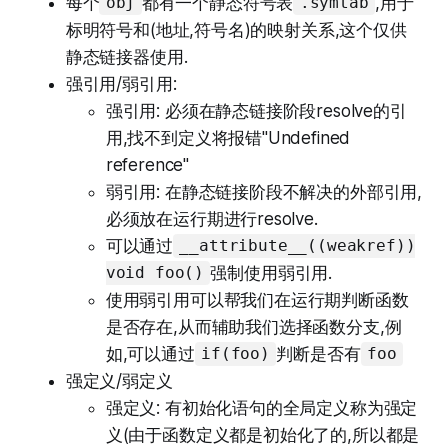
每个
都有一个静态符号表
,用于
obj
.symtab
标明符号和(地址,符号名)的映射关系,这个仅供
静态链接器使用.
强引用/弱引用:
强引用: 必须在静态链接阶段resolve的引
用,找不到定义将报错"Undefined
reference"
弱引用: 在静态链接阶段不解决的外部引用,
必须放在运行期进行resolve.
可以通过
__attribute__((weakref))
强制使用弱引用.
void foo()
使用弱引用可以帮我们在运行期判断函数
是否存在,从而辅助我们选择函数分支,例
如,可以通过
判断是否有
if(foo)
foo
强定义/弱定义
强定义: 有初始化语句的全局定义称为强定
义(由于函数定义都是初始化了的,所以都是