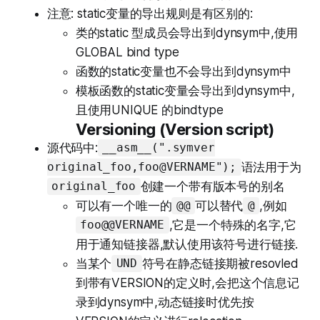
注意: static变量的导出规则是有区别的:
类的static 型成员会导出到dynsym中,使用
GLOBAL bind type
函数的static变量也不会导出到dynsym中
模板函数的static变量会导出到dynsym中,
且使用UNIQUE 的bindtype
Versioning (Version script)
源代码中:
__asm__(".symver
语法用于为
original_foo,foo@VERNAME");
创建一个带有版本号的别名
original_foo
可以有一个唯一的
可以替代
,例如
@@
@
,它是一个特殊的名字,它
foo@@VERNAME
用于通知链接器,默认使用该符号进行链接.
当某个
符号在静态链接期被resovled
UND
到带有VERSION的定义时,会把这个信息记
录到dynsym中,动态链接时优先按