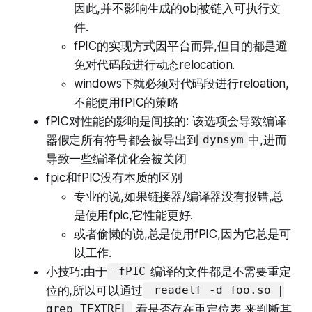
因此,并不影响生成的obj被链入可执行文
件.
fPIC的实现方式因平台而异,但目的都是避
免对代码段进行动态relocation.
windows下就必须对代码段进行reloation,
不能使用fPIC的策略
fPIC对性能的影响是间接的: 该选项会导致编译
器假定所有符号都会被导出到
中,进而
dynsym
导致一些编译优化会被关闭
fpic和fPIC没有本质的区别
专业的说,如果链接器/编译器没有报错,总
是使用fpic,它性能更好.
或者偷懒的说,总是使用fPIC,因为它总是可
以工作.
小技巧:由于
编译的文件都是不需要重定
-fPIC
位的,所以可以通过
readelf -d foo.so |
,看是否存在重定位表,来判断其
grep TEXTREL