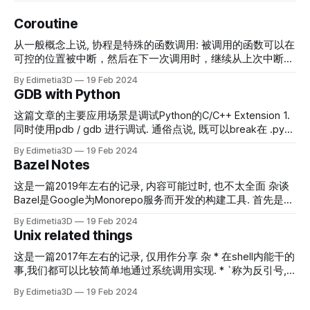
Coroutine
从一般概念上说, 协程是特殊的函数调用: 被调用的函数可以在
可控的位置被中断，然后在下一次调用时，继续从上次中断的
位置继续执行。 本文主要通过Python的协程来介绍协程, 这是
By Edimetia3D
19 Feb 2024
我唯一熟悉的一种协程实现. Classic Coroutine 下面的python
GDB with Python
代码很好的说明了协程的核心功能 def co_routine(): recv0 =
yield 996 # hangs here after first coro.send assert recv0
这篇文章的主要应用场景是调试Python的C/C++ Extension 1.
== "Second" yield 711 # hangs here after second coro.send
同时使用pdb / gdb 进行调试. 通俗点说, 既可以break在 .py
return def main(): coro = co_routine() # Create a new
文件中,也可以break在 .cc 文件中 2. 在gdb中不但可以获得常
By Edimetia3D
19 Feb 2024
coroutine object value = coro.send(None)
规的调试信息, 还可以获得python VM 的调试信息, 例如获得
Bazel Notes
python的调用栈, 访问Python局部变量等. 这将会在调试
exception时(如Segmentfalut)非常有用, 这种场景下, 定位
这是一篇2019年左右的记录, 内容可能过时, 也不太全面 杂谈
Python VM 正运行到哪一行代码往往可以提供一些直观的重要
Bazel是Google为Monorepo服务而开发的构建工具. 首先是巨
信息. 第一步: 编译源码以获得一些辅助数据. 我们并不真的需
大,当问题的规模变大,事情总是会变得更复杂. 而Google面对
By Edimetia3D
19 Feb 2024
要使用从源码编译的Python, 但是一些调试相关的辅助文件需
的"巨大Monorepo",应该是世间罕有的. 然后是Monorepo,这极
Unix related things
要从源码中获得, 包括 python-gdb.py及debug symbol等. 在
大的影响了代码的组织风格.例如,你要写一个操作系统内核
https://www.python.org/ftp/python/ 或
ProjectOS,还要写一个游戏ProjectGame.在传统的开发习惯
这是一篇2017年左右的记录, 仅用作分享 杂 * 在shell内能干的
https://github.com/python/cpython
中,这两个项目会组织到两个不同的Repo里,PorjectOS和
事,我们都可以比较简单地通过系统调用实现. * `称为反引号,^
ProjectGame之间无法直接相互引用,例如,你在ProjectOS里写
称为脱字符,常用来表示CTRL * windows的系统调用是不开放
By Edimetia3D
19 Feb 2024
了一个高级的数据结构,想要在Game里也使用,要么直接复制
的,windows下只能直接使用windows.h里的windows API. *