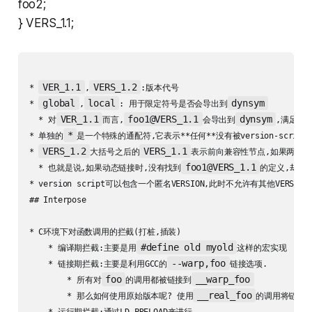
foo2;
} VERS_1.1;
VER_1.1
VERS_1.2
* 
,
:版本代号

global
local
dynsym
* 
,
: 用于限定符号是否会导出到
VER_1.1
foo1@VERS_1.1
dynsym
o
  * 对
而言,
会导出到
,满足
*
* 单独的
是一个特殊的通配符,它表示**任何**没有被version-scri
VERS_1.2
VERS_1.1
* 
大括号之后的
表示前向兼容性节点,如果两个VE
foo1@VERS_1.1
  * 也就是说,如果动态链接时,没有找到
的定义,却找
* version script可以包含一个匿名VERSION,此时不允许有其他VERSIO
## Interpose

* C环境下对函数调用的拦截(打桩,插装)

#define old myold
    * 编译期拦截:主要是用
这样的宏实现

--warp,foo
    * 链接期拦截:主要是利用GCC的
链接选项.

foo
__warp_foo
        * 所有对
的调用都被链接到
__real_foo
        * 那么如何使用原始版本呢? 使用
的调用将链接到
    * 运行期拦截:通过LD_PRELOAD来进行
