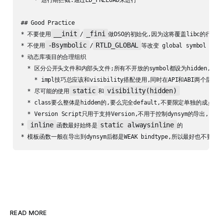
## Good Practice

__init
_fini
* 不要使用
/
做DSO的初始化,因为这将覆盖libc的行为,可
-Bsymbolic
RTLD_GLOBAL
* 不使用
/
等改变 global symbol 
* 动态库项目的合理组织

  * 区分公开头文件和内部头文件;所有不开放的symbol都设为hidden,不在
    * impl技巧总应该和visibility搭配使用,同时在API和ABI两个层面
static
visibility(hidden)
  * 尽可能的使用
和
  * class要么整体是hidden的,要么完全default,不要限定单独的成员.

  * Version Script只用于支持Version,不用于控制dynsym的导出
inline
static alwaysinline
* 
函数最好始终是
的

* 模板函数一般在导出到dynsym后都是WEAK bindtype,所以最好也不
READ MORE