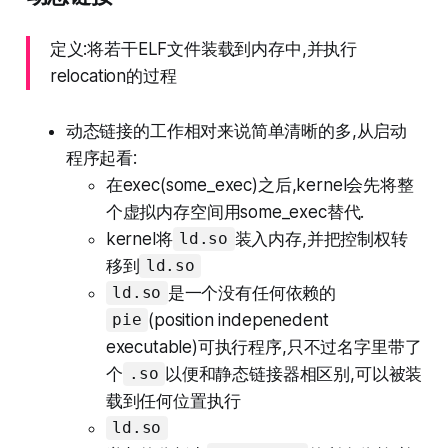
定义:将若干ELF文件装载到内存中,并执行
relocation的过程
动态链接的工作相对来说简单清晰的多,从启动
程序起看:
在exec(some_exec)之后,kernel会先将整
个虚拟内存空间用some_exec替代.
kernel将
装入内存,并把控制权转
ld.so
移到
ld.so
是一个没有任何依赖的
ld.so
(position indepenedent
pie
executable)可执行程序,只不过名字里带了
个
以便和静态链接器相区别,可以被装
.so
载到任何位置执行
ld.so