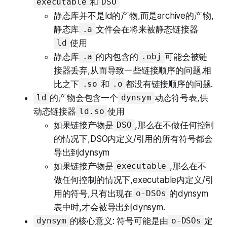
和
executable
DSO
静态库并不是ld的产物,而是archive的产物,
静态库
文件会在将来被静态链接器
.a
使用
ld
静态库
的内包含的
可能会被链
.a
.obj
接器丢弃,从而导致一些链接顺序的问题.相
比之下
和
都没有链接顺序的问题.
.so
.o
的产物会包含一个
动态符号表,供
ld
dynsym
动态链接器
使用
ld.so
如果链接产物是
,那么在不做任何控制
DSO
的情况下,DSO内定义/引用的所有符号都会
导出到dynsym
如果链接产物是
,那么在不
executable
做任何控制的情况下,executable内定义/引
用的符号,只有出现在
的dynsym
o-DSOs
表中时,才会被导出到dynsym.
的核心意义: 符号可能是由
定
dynsym
o-DSOs