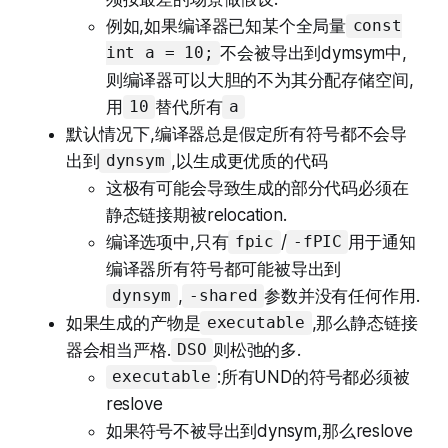
例如,如果编译器已知某个全局量
const
不会被导出到dymsym中,
int a = 10;
则编译器可以大胆的不为其分配存储空间,
用
替代所有
10
a
默认情况下,编译器总是假定所有符号都不会导
出到
,以生成更优质的代码
dynsym
这极有可能会导致生成的部分代码必须在
静态链接期被relocation.
编译选项中,只有
/
用于通知
fpic
-fPIC
编译器所有符号都可能被导出到
,
参数并没有任何作用.
dynsym
-shared
如果生成的产物是
,那么静态链接
executable
器会相当严格.
则松弛的多.
DSO
:所有UND的符号都必须被
executable
reslove
如果符号不被导出到dynsym,那么reslove