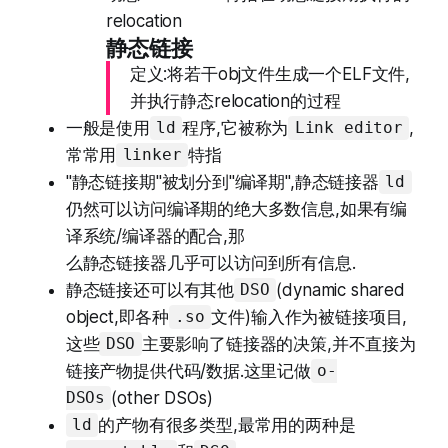
relocation
静态链接
定义:将若干obj文件生成一个ELF文件,
并执行静态relocation的过程
一般是使用
程序,它被称为
,
ld
Link editor
常常用
特指
linker
"静态链接期"被划分到"编译期",静态链接器
ld
仍然可以访问编译期的绝大多数信息,如果有编
译系统/编译器的配合,那
么静态链接器几乎可以访问到所有信息.
静态链接还可以有其他
(dynamic shared
DSO
object,即各种
文件)输入作为被链接项目,
.so
这些
主要影响了链接器的决策,并不直接为
DSO
链接产物提供代码/数据.这里记做
o-
(other DSOs)
DSOs
的产物有很多类型,最常用的两种是
ld