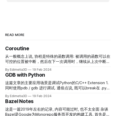
READ MORE
Coroutine
从一般概念上说, 协程是特殊的函数调用: 被调用的函数可以在
可控的位置被中断，然后在下一次调用时，继续从上次中断的
位置继续执行。 本文主要通过Python的协程来介绍协程, 这是
By Edimetia3D
19 Feb 2024
我唯一熟悉的一种协程实现. Classic Coroutine 下面的python
GDB with Python
代码很好的说明了协程的核心功能 def co_routine(): recv0 =
yield 996 # hangs here after first coro.send assert recv0
这篇文章的主要应用场景是调试Python的C/C++ Extension 1.
== "Second" yield 711 # hangs here after second coro.send
同时使用pdb / gdb 进行调试. 通俗点说, 既可以break在 .py
return def main(): coro = co_routine() # Create a new
文件中,也可以break在 .cc 文件中 2. 在gdb中不但可以获得常
By Edimetia3D
19 Feb 2024
coroutine object value = coro.send(None)
规的调试信息, 还可以获得python VM 的调试信息, 例如获得
Bazel Notes
python的调用栈, 访问Python局部变量等. 这将会在调试
exception时(如Segmentfalut)非常有用, 这种场景下, 定位
这是一篇2019年左右的记录, 内容可能过时, 也不太全面 杂谈
Python VM 正运行到哪一行代码往往可以提供一些直观的重要
Bazel是Google为Monorepo服务而开发的构建工具. 首先是巨