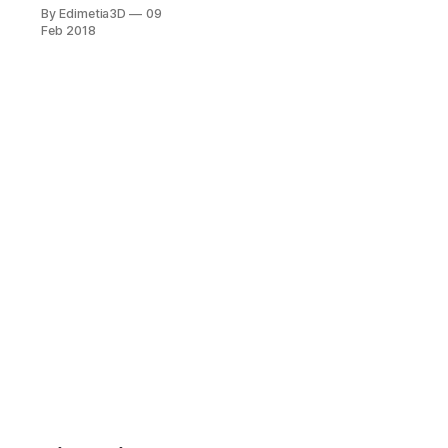
new delete是
By Edimetia3D
09
C++中的两个主要
Feb 2018
的表达式. * new相
当于C的malloc() +
T(),delete相当于C
的free() + ~T(). *
operator new()以
及operator
delete()仅能用于
覆盖内存分配操作,
构造和析构的调用
是无法被替换的. *
delete能否正常执
行依赖于指向的对
象能否delete,而不
依赖于指针自身(指
针类型不含任何额
外信息). * new
T[n]中,n可以为0,
返回的将是一个不
能解引用的指针值,
该指针值保证非
nullptr,可以做正常