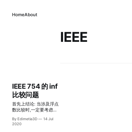
Home
About
IEEE
IEEE 754 的 inf
比较问题
首先上结论: 当涉及浮点
数比较时,一定要考虑比
较符号两侧都是inf的情
By Edimetia3D
14 Jul
况. 原因:
2020
inf==inf,inf<=inf,inf>=inf