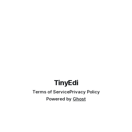
失时,编译器及用户是可以获取到这些长度信息
的.sizeof(array)/sizeof(array[0])就是元素数量. * 可以使用引
用型形参来保留数组的长度信息,对于模板,还可以使用自动推
断. * 自动推断:template<class T>fun(T &
TinyEdi
Terms of Service
Privacy Policy
Powered by
Ghost