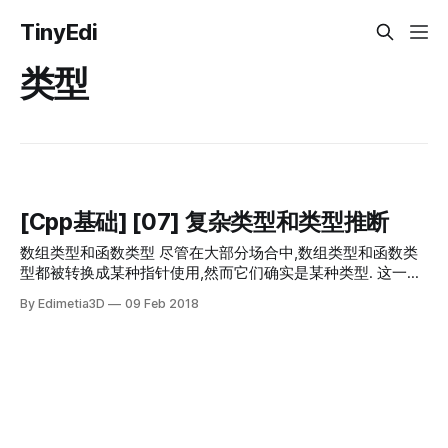
TinyEdi
类型
[Cpp基础] [07] 复杂类型和类型推断
数组类型和函数类型 尽管在大部分场合中,数组类型和函数类
型都被转换成某种指针使用,然而它们确实是某种类型. 这一点
在类型推导中很重要,因为类型推导可以推导出数组类型/函数
By Edimetia3D
09 Feb 2018
类型 * 数组类型逻辑上类似于std::array,由T和N两个属性决定
唯一的数组类型,称T[N]型对象为数组类型,其中N必须为
constexpr,称T array[N]为T[N]的一个实例. * T和N必须都相同
才是同一个array类型. * 数组类型可以被隐式decay为指向数
组首元素的指针. * 转换为指针后,长度信息就丢失了. * 在T[N]
做函数形参时,编译器一定会将形参转换为指针,从而可以接受
长度不同的数组,长度信息也随之丢失. * 数组的长度信息未丢