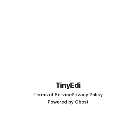
32次的真实触发概率为1.0310，第32次攻击必暴。 结论先睹
为快 首先请明确以下几点: (1)我们分析的是技能在一场战斗中
收益的期望，而非特定的某场战斗,更不是对整局游戏。 同
时，由于每次技能触发都会重置触发器，消除之前所有战斗的
影响。所以我们仅从战斗前最近一次触发开始，来统计技能对
单次战斗的效果。 (2)此图仅展示了几个较典型的曲线，其余
都做过计算，大部分都在0.9左右到达平台，
TinyEdi
Terms of Service
Privacy Policy
Powered by
Ghost