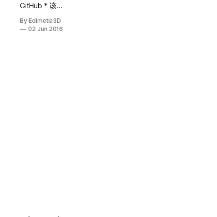
GitHub * 该项
目是OPC
By Edimetia3D
Client的X64
02 Jun 2016
移植版 * 其实
就是简单的替
换了OPC
Core部分的
代码文件为
64位版本的 *
调试过程中碰
到了诸多问
题,但最终都
被证明是操作
系统的问题,
已经记录在
GitHub的
README中 *
OPCTI和
OPCConnect
基本涵盖了
OPC开发的内
容