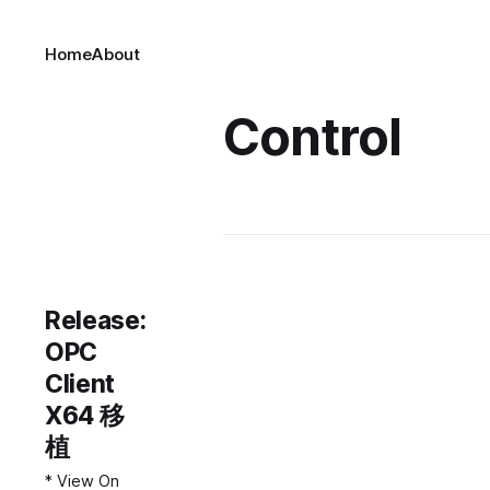
Home
About
Control
Release:
OPC
Client
X64 移
植
* View On